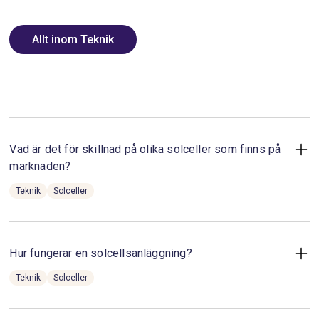
Allt inom Teknik
Vad är det för skillnad på olika solceller som finns på
marknaden?
Teknik
Solceller
De typer av solceller som finns på marknaden idag är
monokristallina solceller, polykristallina solceller och
tunnfilmssolceller, varav de två första dominerar
marknaden. Solceller kan variera i storlek, effekt,
Hur fungerar en solcellsanläggning?
effektivitet, ursprungsland, pris och estetik.
Teknik
Solceller
Solpaneler består av solceller. Solpaneler är de
Monokristallina solceller
rektangulära paneler som monteras på ditt tak. När solens