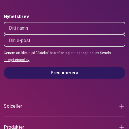
Nyhetsbrev
Genom att klicka på “Skicka” bekräftar jag att jag tagit del av Sesols
integritetspolicy
Prenumerera
Solceller
Solceller för villa
Solceller för lantbruk
Räkna på solceller
Produkter