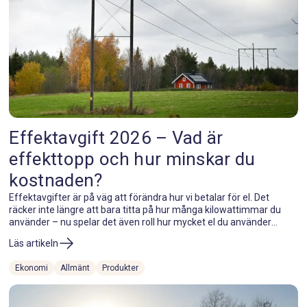
Effektavgift 2026 – Vad är
effekttopp och hur minskar du
kostnaden?
Effektavgifter är på väg att förändra hur vi betalar för el. Det
räcker inte längre att bara titta på hur många kilowattimmar du
använder – nu spelar det även roll hur mycket el du använder
samtidigt. Höga effekttoppar kan göra elnätskostnaden dyrare,
Läs artikeln
även om din totala förbrukning är oförändrad. Här förklarar vi vad
effektavgift innebär, vad en effekttopp är och hur du kan minska
Ekonomi
Allmänt
Produkter
kostnaden med smart styrning, solceller och energilagring.