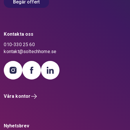
Begär offert
några synliga skador.
Om något skulle vara skadat vid leveransen så ber vi dig
att fotografera skadan och skicka den till oss med
eventuell tillhörande information. Notera även skadan på
Kontakta oss
fraktsedeln och berätta för fraktbolaget i samband med
leveransen. Gör den här kontrollen innan fraktbolaget
010-330 25 60
lämnar dig!
kontakt@soltechhome.se
Hur stor är leveransen?
Pallarna med paneler är vanligtvis 1,2 x 1,7 x 1,5 meter i
bredd, längd och höjd. Cirka 25-30 paneler packas på en
pall. Pallarna med monteringsmaterial är vanligtvis 0,8 x
2,3 x 0,6 meter i bredd, längd och höjd. Det finns även en
Våra kontor
liten EU-pall med annan elektronik. Vill du veta exakt hur
stor din leverans kommer att vara så är du välkommen att
kontakta din projektansvarige.
Nyhetsbrev
Ta hand om leveransen