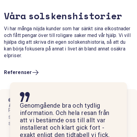
k
d
Våra solskenshistorier
e
e
g
r
Vi har många nöjda kunder som har sänkt sina elkostnader
e
s
och fått pengar över till roligare saker med vår hjälp. Vi vill
n
t
hjälpa dig att skriva din egen solskenshistoria, så att du
kan börja fokusera på annat i livet än bland annat osäkra
s
r
elpriser.
k
e
a
c
Referenser
p
k
e
V
ä
r
l
Genomgående bra och tydlig
Från början till slut bara proffs!!
j
V
Proffsigt och bra samarbete
Helheten! Höll vad man lovade,
d
information. Och hela resan från
Snabb kundtjänst vid frågor. Ett
ä
e
samtidigt som jag fick både
dialogen och tydligheten, allt från
F
l
att vi bestämde oss till allt var
bra, trevligt företag att ha att göra
t
solceller och elbilsladdare.
sälj till montage och
i
j
installerat och klart gick fort -
med.
v
n
d
eftermarknad.
ä
exakt enligt den tidtabell vi fick.
a
e