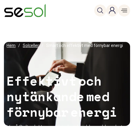
Hem
/
Solceller
/
Smart och effektivt med förnybar energi
Effektivt och
nytänkande med
förnybar energi
Vi på Soltech Home erbjuder skräddarsydda paket