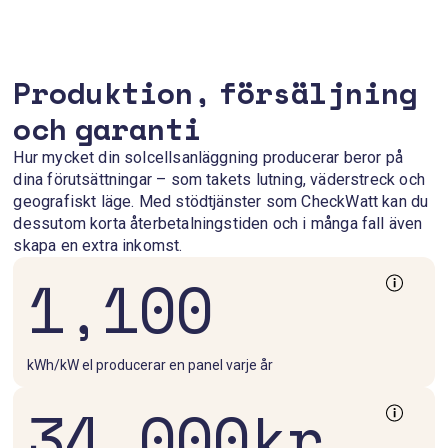
y
m
k
t
t
l
a
a
i
e
v
k
l
ä
Produktion, försäljning
n
k
t
o
a
t
s
och garanti
r
t
e
d
n
r
a
i
Hur mycket din solcellsanläggning producerar beror på
m
d
n
dina förutsättningar – som takets lutning, väderstreck och
e
o
f
r
geografiskt läge. Med stödtjänster som CheckWatt kan du
t
a
f
.
dessutom korta återbetalningstiden och i många fall även
r
s
H
å
skapa en extra inkomst.
t
n
a
i
d
1,100
r
a
g
d
g
h
e
u
e
t
f
t
t
l
Ö
s
e
kWh/kW el producerar en panel varje år
k
o
a
r
m
r
34,000
kr
a
v
m
l
ä
e
r
ä
s
d