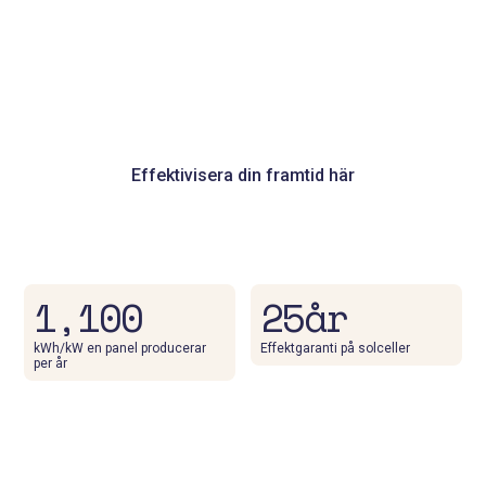
med solceller, batterier och laddboxar som gör ditt
hem smartare och tryggare. Att installera solceller
är både effektivt, modernt och smidigt. Bli
självförsörjande på el med hjälp av den senaste
tekniken. Solens kraft väntar på dig!
Effektivisera din framtid här
1,100
25år
kWh/kW en panel producerar
Effektgaranti på solceller
per år