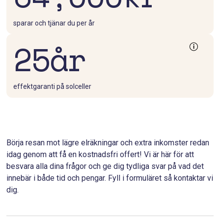
m
t
e
p
t
.
l
p
sparar och tjänar du per år
å
i
d
g
25
år
i
Välj den
a
n
storlek
f
t
a
och
a
s
lutning
k
t
på tak
y
i
effektgaranti på solceller
g
som
t
h
liknar din
o
e
fastighet
r
t
S
i
som
n
f
mest.
a
l
b
Börja resan mot lägre elräkningar och extra inkomster redan
e
b
a
r
idag genom att få en kostnadsfri offert! Vi är här för att
0-30
30-60
m²
60+
m²
m²
s
a
t
besvara alla dina frågor och ge dig tydliga svar på vad det
v
å
innebär i både tid och pengar. Fyll i formuläret så kontaktar vi
t
ä
e
d
dig.
r
0-15
15-30
°
30+
°
°
e
b
r
e
t
s
a