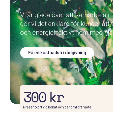
Vi är glada över att samarbeta
gör vi det enklare för kunder att
och energieffektivt hem med hjäl
Få en kostnadsfri rådgivning
300 kr
Presentkort vid bokat och genomfört möte