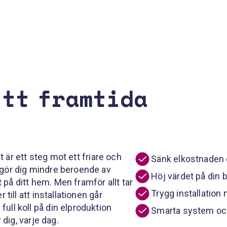
itt framtida
et är ett steg mot ett friare och
Sänk elkostnaden 
 gör dig mindre beroende av
Höj värdet på din 
på ditt hem. Men framför allt tar
Trygg installation 
 till att installationen går
ull koll på din elproduktion
Smarta system och 
 dig, varje dag.