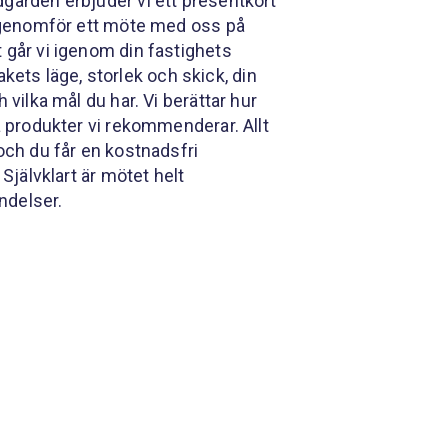
ården erbjuder vi ett presentkort
 genomför ett möte med oss på
går vi igenom din fastighets
takets läge, storlek och skick, din
vilka mål du har. Vi berättar hur
 produkter vi rekommenderar. Allt
ch du får en kostnadsfri
Självklart är mötet helt
ndelser.