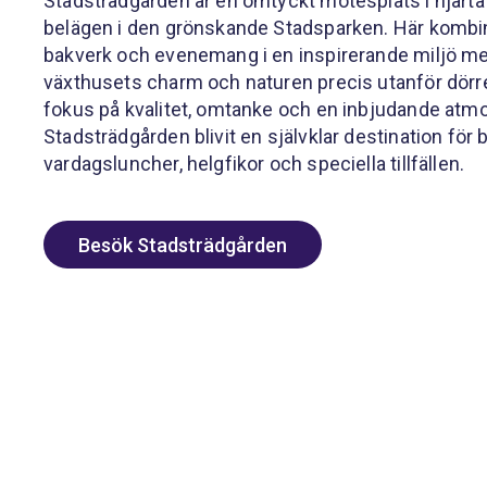
Stadsträdgården är en omtyckt mötesplats i hjärtat
belägen i den grönskande Stadsparken. Här kombi
bakverk och evenemang i en inspirerande miljö m
växthusets charm och naturen precis utanför dör
fokus på kvalitet, omtanke och en inbjudande atmo
Stadsträdgården blivit en självklar destination för 
vardagsluncher, helgfikor och speciella tillfällen.
Besök Stadsträdgården