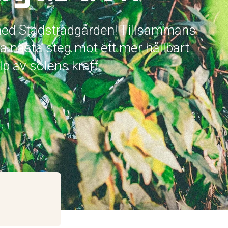
 med Stadsträdgården! Tillsammans
 ta nästa steg mot ett mer hållbart
p av solens kraft.