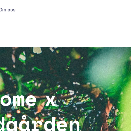
Om oss
ome x
dgården