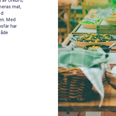
 av Örebro,
neras mat,
ed
ren. Med
sfär har
både