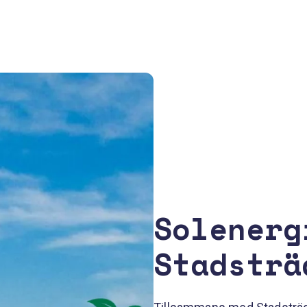
Solenerg
Stadsträ