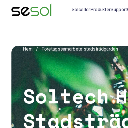
Solceller
Produkter
Support
Hem
/
Företagssamarbete stadsträdgarden
Soltech H
Stadsträ