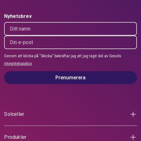
Nyhetsbrev
Genom att klicka på “Skicka” bekräftar jag att jag tagit del av Sesols
integritetspolicy
Prenumerera
Solceller
Solceller för villa
Solceller för lantbruk
Räkna på solceller
Produkter