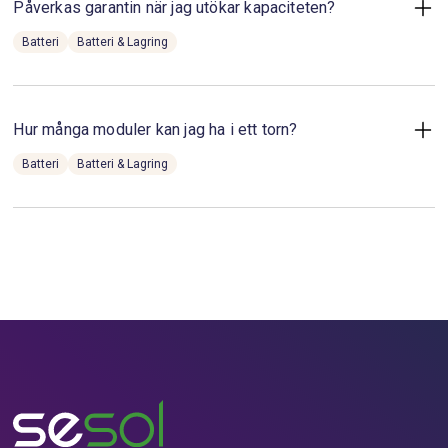
Påverkas garantin när jag utökar kapaciteten?
Batteri
Batteri & Lagring
Nej, både de nya och befintliga modulerna behåller full
Huawei-garanti så länge installationen utförs av
auktoriserad tekniker.
Hur många moduler kan jag ha i ett torn?
Till frågan och svaret
Batteri
Batteri & Lagring
Du kan ha en till tre, 5/10/15 kWh.
Till frågan och svaret